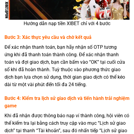
Hướng dẫn nạp tiền XIBET chỉ với 4 bước
Bước 3: Xác thực yêu cầu và chờ kết quả
Để xác nhận thanh toán, bạn hãy nhận số OTP tương
ứng khi đã thanh toán thành công. Để xác nhận thanh
toán và đợi giao dịch, bạn cần bấm vào “OK” tại cuối cửa
sổ khi đã hoàn thành. Tuỳ thuộc vào phương thức giao
dịch bạn lựa chọn sử dụng, thời gian giao dịch có thể kéo
dài từ một vài phút đến tối đa 24 tiếng.
Bước 4: Kiểm tra lịch sử giao dịch và tiến hành trải nghiệm
game
Khi đã nhận được thông báo nạp ví thành công, hội viên có
thể kiểm tra lại bằng cách truy cập vào mục “Lịch sử giao
dịch” tại thanh “Tài khoản”, sau đó nhấn tiếp “Lịch sử giao