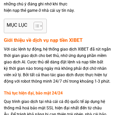
những chú ý đáng ghi nhớ khi thực
hiện nạp thẻ game ở nhà cái uy tín này.
MỤC LỤC
Giới thiệu về dịch vụ nạp tiền XIBET
Với các lệnh tự động, hệ thống giao dịch XIBET đã rút ngắn
thời gian giao dịch cho bet thủ, nhờ ứng dụng phần mềm
giao dịch AI. Cược thủ dễ dàng đặt lệnh và nạp tiền bất
kỳ thời gian nào trong ngày mà không phải đợi chờ nhân
viên xử lý. Bởi tất cả thao tác giao dịch được thực hiện tự
động với robot thông minh 24/7 chỉ trong khoảng 1-3 phút.
Thủ tục hiện đại, bảo mật 24/24
Quy trình giao dịch tại nhà cái cá độ quốc tế áp dụng hệ
thống mã hoá bảo mật SSL hiện đại nhất đến từ châu
Âu. Để tránh khả năng bị can thiệp trái phép, nhà cái bảo