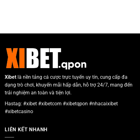
Xibet
là nền tảng cá cược trực tuyến uy tín, cung cấp đa
dạng trò chơi, khuyến mãi hấp dẫn, hỗ trợ 24/7, mang đến
trải nghiệm an toàn và tiện lợi.
Hastag: #xibet #xibetcom #xibetqpon #nhacaixibet
#xibetcasino
LIÊN KẾT NHANH