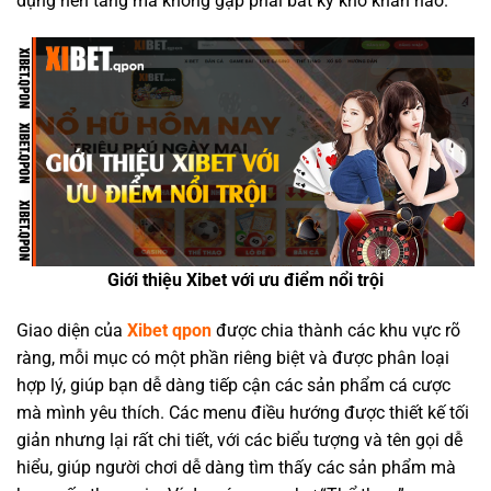
dụng nền tảng mà không gặp phải bất kỳ khó khăn nào.
Giới thiệu Xibet với ưu điểm nổi trội
Giao diện của
Xibet qpon
được chia thành các khu vực rõ
ràng, mỗi mục có một phần riêng biệt và được phân loại
hợp lý, giúp bạn dễ dàng tiếp cận các sản phẩm cá cược
mà mình yêu thích. Các menu điều hướng được thiết kế tối
giản nhưng lại rất chi tiết, với các biểu tượng và tên gọi dễ
hiểu, giúp người chơi dễ dàng tìm thấy các sản phẩm mà