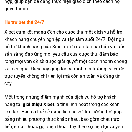
hợp, giúp bạn dễ dàng thực hiện giao dịch theo cách họ
quen thuộc.
Hỗ trợ bet thủ 24/7
Xibet cam kết mang đến cho cược thủ một dịch vụ hỗ trợ
khách hàng chuyên nghiệp và tận tâm suốt 24/7. Đội ngũ
hỗ trợ khách hàng của Xibet được đào tạo bài bản và luôn
sẵn sàng đáp ứng mọi yêu cầu của cược thủ, đảm bảo
rằng mọi vấn đề sẽ được giải quyết một cách nhanh chóng
và hiệu quả. Điều này giúp tạo ra một môi trường cá cược
trực tuyến không chỉ tiện lợi mà còn an toàn và đáng tin
cậy.
Một trong những điểm mạnh của dịch vụ hỗ trợ khách
hàng tại
giới thiệu Xibet
là tính linh hoạt trong các kênh
liên lạc. Bạn có thể dễ dàng liên hệ với lực lượng trợ giúp
bằng nhiều phương thức khác nhau, bao gồm chat trực
tiếp, email, hoặc gọi điện thoại, tùy theo sự tiện lợi và yêu