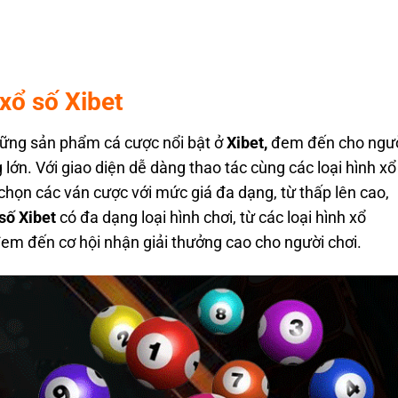
 xổ số Xibet
hững sản phẩm cá cược nổi bật ở
Xibet,
đem đến cho ngư
lớn. Với giao diện dễ dàng thao tác cùng các loại hình xổ
chọn các ván cược với mức giá đa dạng, từ thấp lên cao,
số Xibet
có đa dạng loại hình chơi, từ các loại hình xổ
 đem đến cơ hội nhận giải thưởng cao cho người chơi.