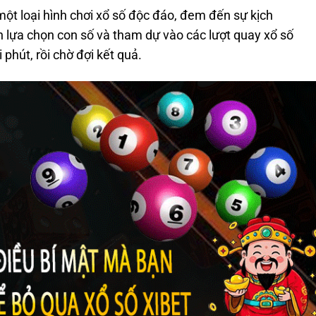
một loại hình chơi xổ số độc đáo, đem đến sự kịch
ần lựa chọn con số và tham dự vào các lượt quay xổ số
phút, rồi chờ đợi kết quả.