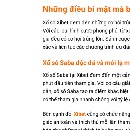
Những điều bí mật mà b
Xổ số Xibet đem đến những cơ hội trú
Với các loại hình cược phong phú, từ 
gia đều có cơ hội trúng lớn. Sảnh cượ
xác và liên tục các chương trình ưu đã
Xổ số Saba độc đá và mới lạ m
Xổ số Saba tại
Xibet đem đến một cảm 
phút đầu tiên tham gia. Với cơ cấu gi
dẫn, xổ số Saba tạo ra điểm khác biệt 
có thể tham gia nhanh chóng với tỷ lệ
Bên cạnh đó,
Xibet
cũng có chức năng 
giác an toàn và thích thú mỗi lần tham